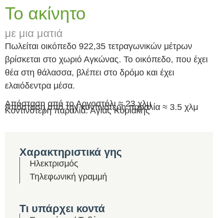
Το ακίνητο
με μια ματιά
Πωλείται οικόπεδο 922,35 τετραγωνικών μέτρων
βρίσκεται στο χωριό Αγκώνας. Το οικόπεδο, που έχει
θέα στη θάλασσα, βλέπει στο δρόμο και έχει
ελαιόδεντρα μέσα.
Απόσταση από το Αργοστόλι ≈ 23 χλμ
Απόσταση από την κοντινότερη παραλία ≈ 3.5 χλμ
Κοντινότερη παραλία: Αγίας Κυριακής
Χαρακτηριστικά γης
Ηλεκτρισμός
Τηλεφωνική γραμμή
Τι υπάρχει κοντά