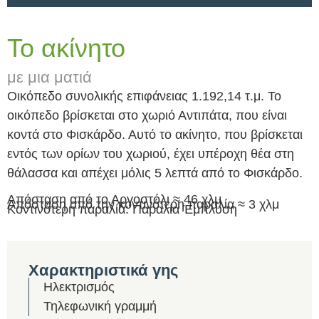
Το ακίνητο
με μια ματιά
Οικόπεδο συνολικής επιφάνειας 1.192,14 τ.μ. Το
οικόπεδο βρίσκεται στο χωριό Αντιπάτα, που είναι
κοντά στο Φισκάρδο. Αυτό το ακίνητο, που βρίσκεται
εντός των ορίων του χωριού, έχει υπέροχη θέα στη
θάλασσα και απέχει μόλις 5 λεπτά από το Φισκάρδο.
Απόσταση από το Αργοστόλι ≈ 46 χλμ
Απόσταση από την κοντινότερη παραλία ≈ 3 χλμ
Κοντινότερη παραλία: Παραλία Έμπλυση
Χαρακτηριστικά γης
Ηλεκτρισμός
Τηλεφωνική γραμμή