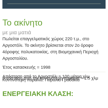
Το ακίνητο
με μια ματιά
Πωλείται επαγγελματικός χώρος 220 τ.μ., στο
Αργοστόλι. Το ακίνητο βρίσκεται στον 2ο όροφο
4όροφης πολυκατοικίας, στη Βιομηχανική Περιοχή
Αργοστολίου.
Έτος κατασκευής = 1998
Απόσταση από το Αργοστόλι ≈ 100 μέτρα χλμ
Απόσταση από την κοντινότερη παραλία ≈ 1.5 χλμ
Κοντινότερη παραλία: Παραλία Γραδάκια
ΕΝΕΡΓΕΙΑΚΉ ΚΛΆΣΗ: