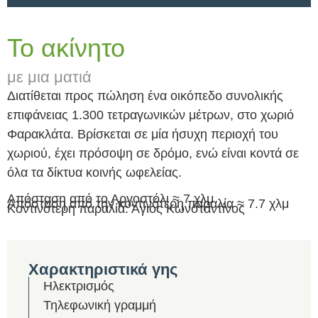
Το ακίνητο
με μια ματιά
Διατίθεται προς πώληση ένα οικόπεδο συνολικής
επιφάνειας 1.300 τετραγωνικών μέτρων, στο χωριό
Φαρακλάτα. Βρίσκεται σε μία ήσυχη περιοχή του
χωριού, έχει πρόσοψη σε δρόμο, ενώ είναι κοντά σε
όλα τα δίκτυα κοινής ωφελείας.
Απόσταση από το Αργοστόλι ≈ 7 χλμ
Απόσταση από την κοντινότερη παραλία ≈ 7.7 χλμ
Κοντινότερη παραλία: Άγιος Κωνσταντίνος
Χαρακτηριστικά γης
Ηλεκτρισμός
Τηλεφωνική γραμμή