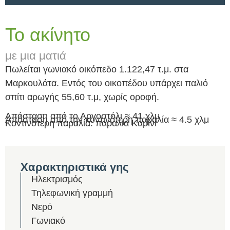
Το ακίνητο
με μια ματιά
Πωλείται γωνιακό οικόπεδο 1.122,47 τ.μ. στα
Μαρκουλάτα. Εντός του οικοπέδου υπάρχει παλιό
σπίτι αρωγής 55,60 τ.μ, χωρίς οροφή.
Απόσταση από το Αργοστόλι ≈ 41 χλμ
Απόσταση από την κοντινότερη παραλία ≈ 4.5 χλμ
Κοντινότερη παραλία: παραλία Καμίνι
Χαρακτηριστικά γης
Ηλεκτρισμός
Τηλεφωνική γραμμή
Νερό
Γωνιακό