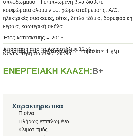
υπνοδωμάτιο. Η επιπλωμένη βίλα διαθέτει
κουφώματα αλουμινίου, χώρο στάθμευσης, A/C,
ηλεκτρικές συσκευές, σίτες, διπλά τζάμια, δορυφορική
κεραία, εσωτερική σκάλα.
Έτος κατασκευής = 2015
Απόσταση από το Αργοστόλι ≈ 36 χλμ
Απόσταση από την κοντινότερη παραλία ≈ 1 χλμ
Κοντινότερη παραλία: Σκάλα
ΕΝΕΡΓΕΙΑΚΉ ΚΛΆΣΗ:
B+
Χαρακτηριστικά
Πισίνα
Πλήρως επιπλωμένο
Κλιματισμός