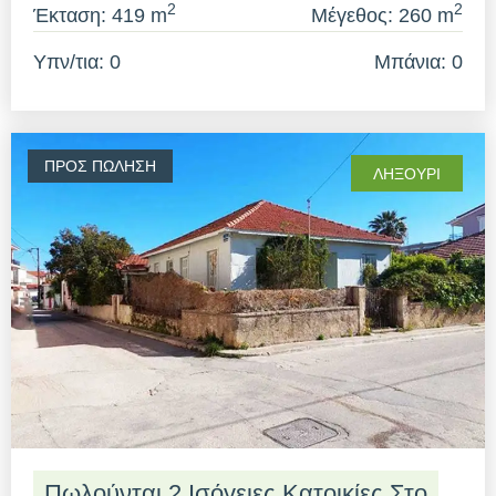
2
2
Έκταση: 419 m
Μέγεθος: 260 m
Υπν/τια: 0
Μπάνια: 0
ΠΡΟΣ ΠΏΛΗΣΗ
ΛΗΞΟΎΡΙ
Πωλούνται 2 Ισόγειες Κατοικίες Στο