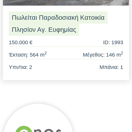
Πωλείται Παραδοσιακή Κατοικία
Πλησίον Αγ. Ευφημίας
150.000 €
ID: 1993
2
2
Έκταση: 564 m
Μέγεθος: 146 m
Υπν/τια: 2
Μπάνια: 1