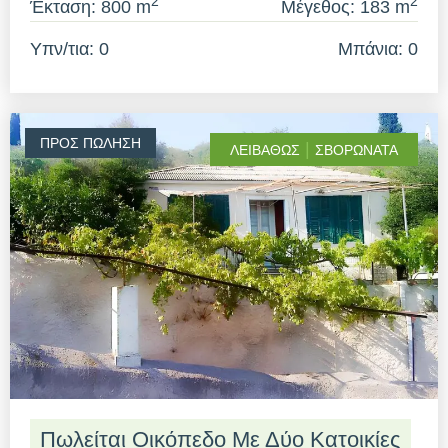
2
2
Έκταση: 800 m
Μέγεθος: 183 m
Υπν/τια: 0
Μπάνια: 0
ΠΡΟΣ ΠΏΛΗΣΗ
|
ΛΕΙΒΑΘΏΣ
ΣΒΟΡΩΝΆΤΑ
Πωλείται Οικόπεδο Με Δύο Κατοικίες