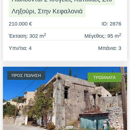
Ληξούρι, Στην Κεφαλονιά
210.000 €
ID: 2876
2
2
Έκταση: 302 m
Μέγεθος: 95 m
Υπν/τια: 4
Μπάνια: 3
ΠΡΟΣ ΠΏΛΗΣΗ
ΤΡΩΪΑΝΆΤΑ