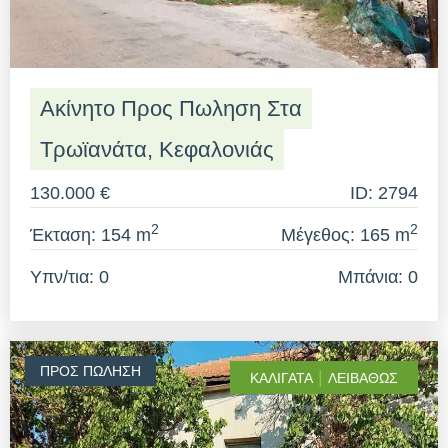
Ακίνητο Προς Πωληση Στα
Τρωϊανάτα, Κεφαλονιάς
130.000 €
ID: 2794
2
2
Έκταση: 154 m
Μέγεθος: 165 m
Υπν/τια: 0
Μπάνια: 0
ΠΡΟΣ ΠΏΛΗΣΗ
|
ΚΑΛΙΓΆΤΑ
ΛΕΙΒΑΘΏΣ