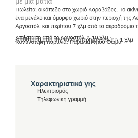
με μια ματιά
Πωλείται οικόπεδο στο χωριό Καραβάδος. Το ακίνη
ένα μεγάλο και όμορφο χωριό στην περιοχή της Λε
Αργοστόλι και περίπου 7 χλμ από το αεροδρόμιο 
Απόσταση από το Αργοστόλι ≈ 10 χλμ
Απόσταση από την κοντινότερη παραλία ≈ 1 χλμ
Κοντινότερη παραλία: Παραλία Αγίου Θωμά
Χαρακτηριστικά γης
Ηλεκτρισμός
Τηλεφωνική γραμμή