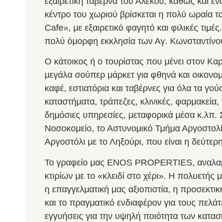
εξαιρετική ταβέρνα του Αλέκου, καθώς και έ
κέντρο του χωριού βρίσκεται η πολύ ωραία τ
Cafe», με εξαιρετικό φαγητό και φιλικές τιμές
πολύ όμορφη εκκλησία των Αγ. Κωνσταντίνου
Ο κάτοικος ή ο τουρίστας που μένει στον Κα
μεγάλα σούπερ μάρκετ για φθηνά και οικονο
καφέ, εστιατόρια και ταβέρνες για όλα τα γού
καταστήματα, τράπεζες, κλινικές, φαρμακεία,
δημόσιες υπηρεσίες, μεταφορικά μέσα κ.λπ. 
Νοσοκομείο, το Αστυνομικό Τμήμα Αργοστολίο
Αργοστόλι με το Ληξούρι, που είναι η δεύτερ
Το γραφείο μας ENOS PROPERTIES, αναλαμ
κτιρίων με το «κλειδί στο χέρι». Η πολυετή
η επαγγελματική μας αξιοπιστία, η προσεκτι
και το πραγματικό ενδιαφέρον για τους πελάτ
εγγυήσεις για την υψηλή ποιότητα των κατασ