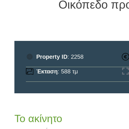
Οικόπεδο πρ
Property ID
: 2258
Έκταση
: 588 τμ
Το ακίνητο